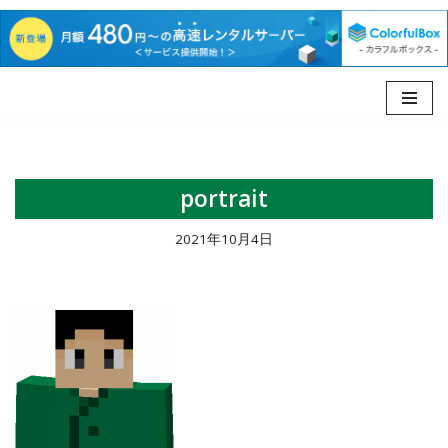
コ
ン
テ
portrait
ン
ツ
2021年10月4日
へ
ス
キ
ッ
プ